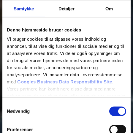
Samtykke
Detaljer
Om
Denne hjemmeside bruger cookies
Vi bruger cookies til at tilpasse vores indhold og
annoncer, til at vise dig funktioner til sociale medier og til
at analysere vores trafik. Vi deler også oplysninger om
din brug af vores hjemmeside med vores partnere inden
for sociale medier, annonceringspartnere og
analysepartnere. Vi indsamler data i overensstemmelse
med
Googles Business Data Responsibility Site
.
Vores partnere kan kombinere disse data med andre
oplysninger, du har givet dem, eller som de har indsamlet
fra din brug af deres tjenester.
Samtykkevalg
Nødvendig
Se Cookie & Privatlivspolitik
her
Præferencer