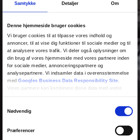
Samtykke
Detaljer
Om
Denne hjemmeside bruger cookies
Vi bruger cookies til at tilpasse vores indhold og
annoncer, til at vise dig funktioner til sociale medier og til
at analysere vores trafik. Vi deler også oplysninger om
din brug af vores hjemmeside med vores partnere inden
for sociale medier, annonceringspartnere og
analysepartnere. Vi indsamler data i overensstemmelse
med
Googles Business Data Responsibility Site
.
Vores partnere kan kombinere disse data med andre
oplysninger, du har givet dem, eller som de har indsamlet
fra din brug af deres tjenester.
Samtykkevalg
Nødvendig
Se Cookie & Privatlivspolitik
her
Præferencer