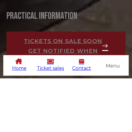
Practical information
TICKETS ON SALE SOON
GET NOTIFIED WHEN
Menu
Home
Ticket sales
Contact
WHAT CAN YOU EXPECT?
See the latest models of bicycles, clothing,
equipment and travel for road, gravel and
everyday cycling to school and work. Large