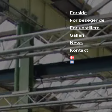
Forside
For besøgende
For udstillere
Galleri
News
Kontakt