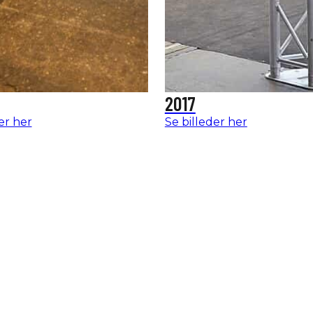
2017
er her
Se billeder her