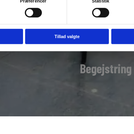
Præferencer
Statistik
Tillad valgte
Begejstring