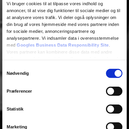
Vi bruger cookies til at tilpasse vores indhold og
annoncer, til at vise dig funktioner til sociale medier og til
at analysere vores trafik. Vi deler også oplysninger om
din brug af vores hjemmeside med vores partnere inden
for sociale medier, annonceringspartnere og
analysepartnere. Vi indsamler data i overensstemmelse
med
Googles Business Data Responsibility Site
.
Vores partnere kan kombinere disse data med andre
oplysninger, du har givet dem, eller som de har indsamlet
fra din brug af deres tjenester.
Samtykkevalg
Nødvendig
Se Cookie & Privatlivspolitik
her
Præferencer
Statistik
Marketing