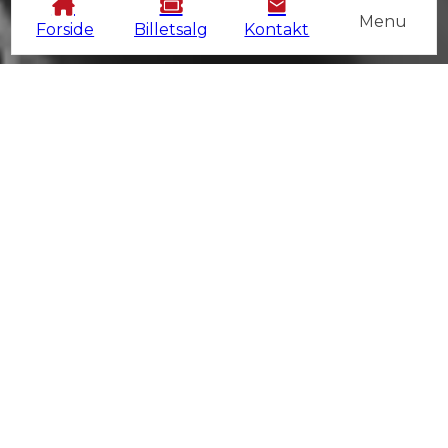
Menu
Forside
Billetsalg
Kontakt
PRAKTISK INFORMATION
DATO
6. – 7. marts 2027
ÅBNINGSTIDER
Lørdag: 10*-16
Søndag: 10-16
* Gæster med VIP billet har adgang fra kl. 9 om
lørdagen