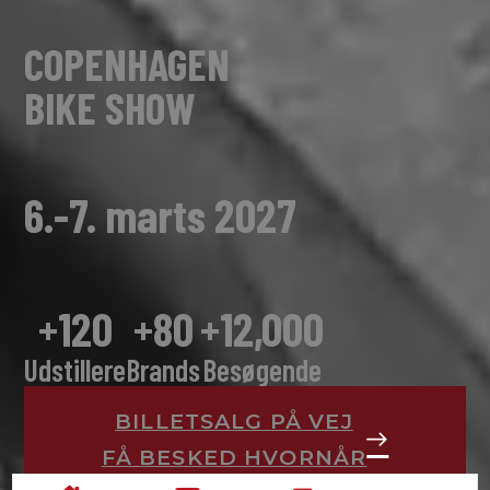
COPENHAGEN
BIKE SHOW
6.-7. marts 2027
+
120
+
80
+
12,000
Udstillere
Brands
Besøgende
BILLETSALG PÅ VEJ
FÅ BESKED HVORNÅR