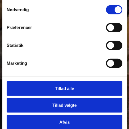
fra din brug af deres tjenester.
Samtykkevalg
Nødvendig
Se Cookie & Privatlivspolitik
her
Præferencer
Statistik
Marketing
Tillad alle
Tillad valgte
Afvis